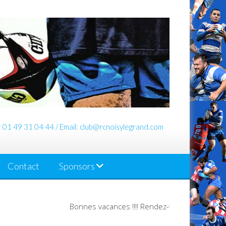
: 01 49 31 04 44 / Email: club@rcnoisylegrand.com
Contact
Sponsors
Bonnes vacances !!!! Rendez-vous en Septemb