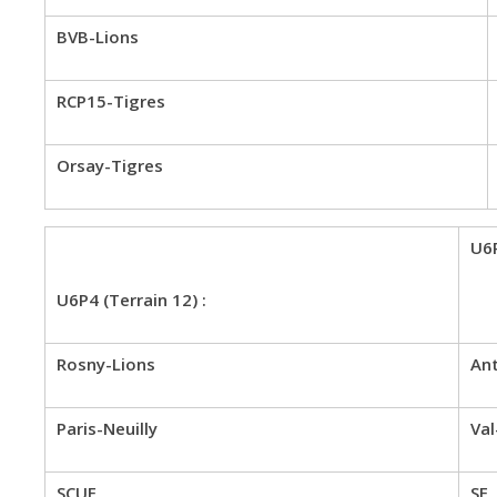
BVB-Lions
RCP15-Tigres
Orsay-Tigres
U6P
U6P4 (Terrain 12) :
Rosny-Lions
An
Paris-Neuilly
Val
SCUF
SF