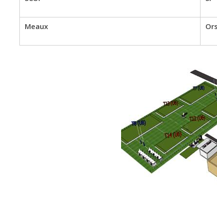
Meaux
Or