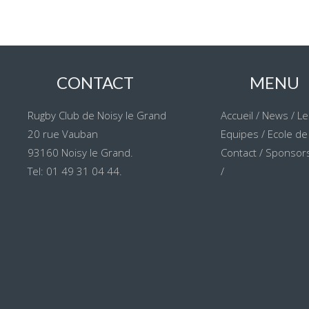
CONTACT
MENU
Rugby Club de Noisy le Grand
Accueil
/
News
/
Le
20 rue Vauban
Equipes
/
Ecole de
93160 Noisy le Grand.
Contact
/
Sponsors
Tel: 01 49 31 04 44.
/