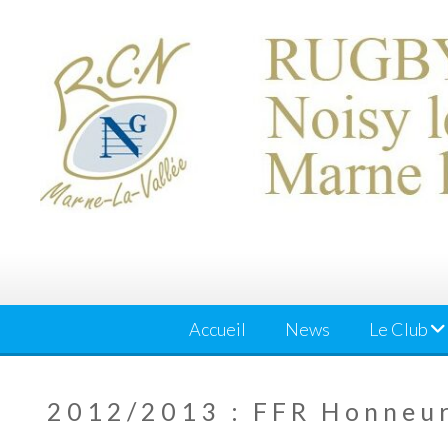
Skip
to
content
Accueil
News
Le Club
2012/2013 : FFR Honneur