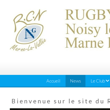
Skip
to
content
Accueil
News
Le Club
Bienvenue sur le site du