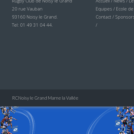
Rugby Club de Noisy le Grand
Accueil
/
News
/
Le
20 rue Vauban
Equipes
/
Ecole de
93160 Noisy le Grand.
Contact
/
Sponsors
Tel: 01 49 31 04 44.
/
RCNoisy le Grand Marne la Vallée