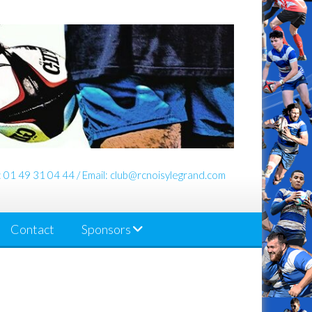
: 01 49 31 04 44 / Email: club@rcnoisylegrand.com
Contact
Sponsors