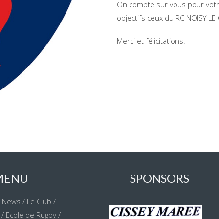
On compte sur vous pour votre
objectifs ceux du RC NOISY L
Merci et félicitations.
MENU
SPONSORS
/
News
/
Le Club
/
/
Ecole de Rugby
/