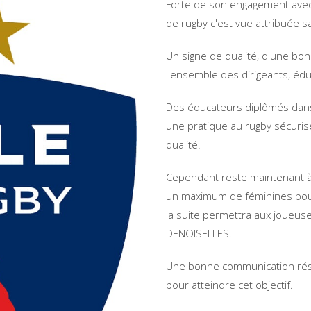
Forte de son engagement avec 
de rugby c'est vue attribuée s
Un signe de qualité, d'une bon
l'ensemble des dirigeants, éd
Des éducateurs diplômés dans 
une pratique au rugby sécuris
qualité.
Cependant reste maintenant à p
un maximum de féminines pour
la suite permettra aux joueuse
DENOISELLES.
Une bonne communication rése
pour atteindre cet objectif.