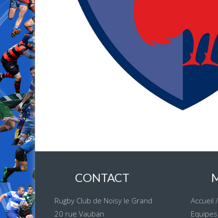
CONTACT
Rugby Club de Noisy le Grand
Accueil
20 rue Vauban
Equipes