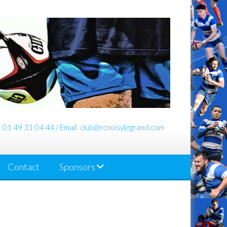
: 01 49 31 04 44 / Email: club@rcnoisylegrand.com
Contact
Sponsors