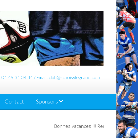
: 01 49 31 04 44 / Email: club@rcnoisylegrand.com
Contact
Sponsors
Bonnes vacances !!!! Rendez-vous en Septemb