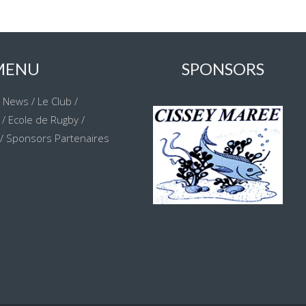
MENU
SPONSORS
/
News
/
Le Club
/
/
Ecole de Rugby
/
/
Sponsors Partenaires