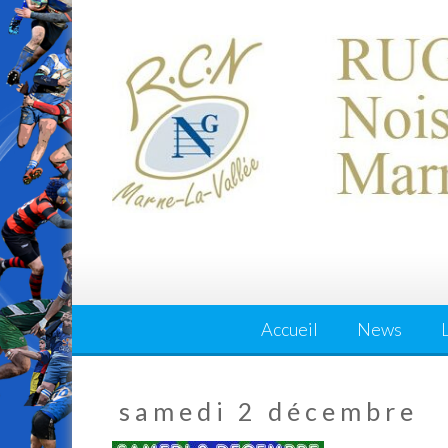
Skip
to
content
Accueil
News
samedi 2 décembre