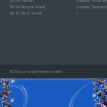
20 rue Vauban
Equipes
/
Ecole de
93160 Noisy le Grand.
Contact
/
Sponsors
Tel: 01 49 31 04 44.
/
RCNoisy le Grand Marne la Vallée