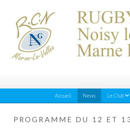
Skip
to
content
Accueil
News
Le Club
PROGRAMME DU 12 ET 1