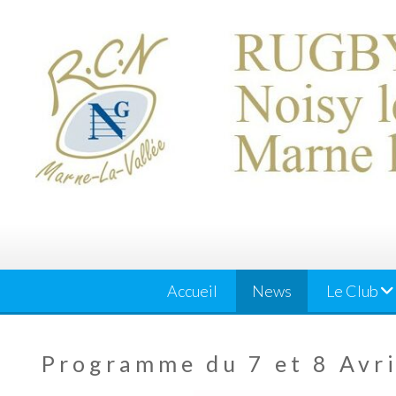
Skip
to
content
Accueil
News
Le Club
Programme du 7 et 8 Avr