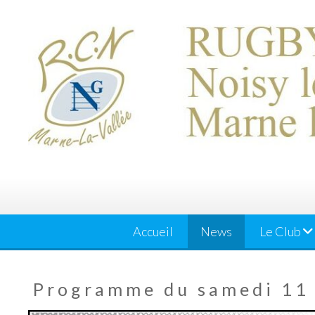
Skip
to
content
Accueil
News
Le Club
Programme du samedi 11