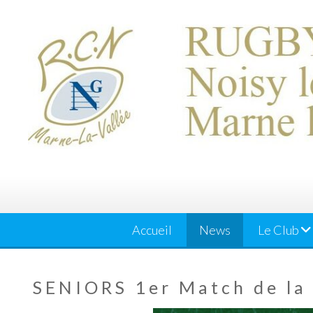
Skip
to
content
Accueil
News
Le Club
SENIORS 1er Match de la 