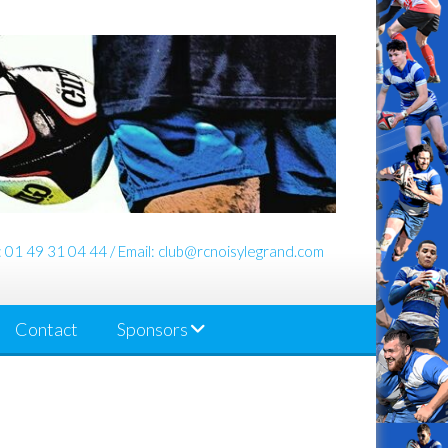
: 01 49 31 04 44 / Email: club@rcnoisylegrand.com
Contact
Sponsors