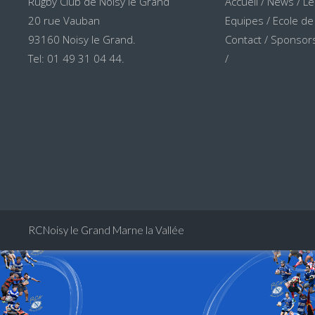
Rugby Club de Noisy le Grand
Accueil
/
News
/
Le
20 rue Vauban
Equipes
/
Ecole de
93160 Noisy le Grand.
Contact
/
Sponsors
Tel: 01 49 31 04 44.
/
RCNoisy le Grand Marne la Vallée