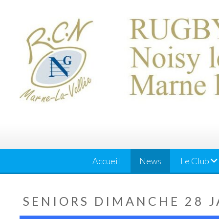
Skip
to
content
Accueil
News
Le Club
SENIORS DIMANCHE 28 J