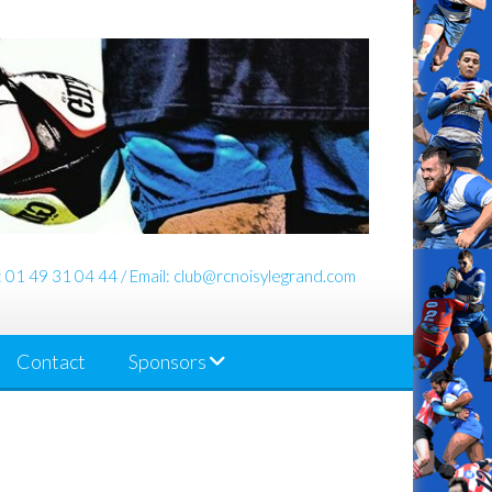
: 01 49 31 04 44 / Email: club@rcnoisylegrand.com
Contact
Sponsors