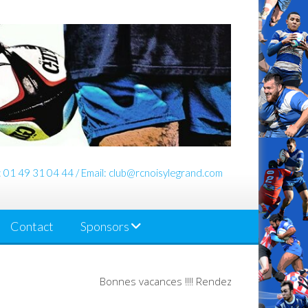
: 01 49 31 04 44 / Email: club@rcnoisylegrand.com
Contact
Sponsors
Bonnes vacances !!!! Rendez-vous en Septemb