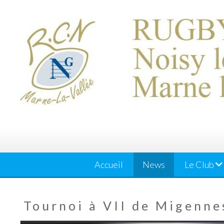
Skip
to
content
Accueil
News
Le Club
Tournoi à VII de Migenne